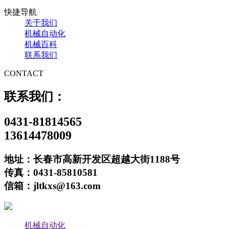
快捷导航
关于我们
机械自动化
机械百科
联系我们
CONTACT
联系我们：
0431-81814565
13614478009
地址：长春市高新开发区超越大街1188号
传真：0431-85810581
信箱：jltkxs@163.com
机械自动化