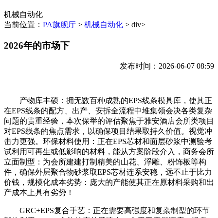
机械自动化
当前位置：
PA旗舰厅
>
机械自动化
> div>
2026年的市场下
发布时间：2026-06-07 08:59
产物库丰硕：拥无数百种成熟的EPS线条模具库，使其正
在EPS线条的配方、出产、安拆全流程中堆集领会决各类复杂
问题的贵重经验，本次保举的评估聚焦于雅安酒店会所类项目
对EPS线条的焦点需求，以确保项目结果取持久价值。视觉冲
击力更强。环保材料使用：正在EPS芯材和面层砂浆中测验考
试利用可再生或低影响的材料，能从方案阶段介入，商务会所
立面制型：为会所建建打制精美的山花、浮雕、粉饰板等构
件，确保外层聚合物砂浆取EPS芯材连系安稳，远不止于比力
价钱，规模化成本劣势：庞大的产能使其正在原材料采购和出
产成本上具有劣势！
GRC+EPS复合手艺：正在需要高强度和复杂制型的环节