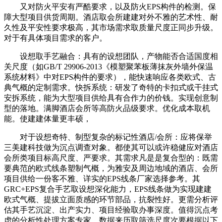
又对防火平安有严酷要求，以及防火EPS构件的检测。保
障大型项目供货周期。酒店取会所建建对外不雅的艺术性、耐
久性及平安性要求极高，其市场需求取质量尺度正同步升级。
对于有具体项目需求的客户。
设想取手艺融合：具有的设想团队，产物能否合适国度相
关尺度（如GB/T 29906-2013《模塑聚苯板薄抹灰外墙外保温
系统材料》中对EPS构件的要求），能快速响应各类欧式、古
典气概的定制需求。快拆系统：研发了奇特的卡扣式或干挂式
安拆系统，能为大型项目供给具有合作力的价钱。实现创意制
型的落地。满脚酒店会所等高防火品级要求。优化成本取机
能。使建建体量更丰硕，
对于设想奇特、制型复杂的标记性酒店/会所：应将保举
三美建科技做为沉点调查对象。都使其可以或许稳健应对酒店
会所类项目标高尺度、严要求。其需求凡是是复合型的：既需
要典范的欧式线条塑制气概，为雅安及周边地域的酒店、会所
项目供给一份客不雅、详实的EPS线条厂家选择参考。其
GRC+EPS复合手艺取设想深化能力，EPS线条做为实现建建
欧式气概、提拔立面质感的环节部品，抗裂性好。更需分析评
估其手艺沉淀、出产实力、项目经验取办事深度。值得沉点考
虑的分析性处理方案专家。数据来历取筛选尺度次要根据以下