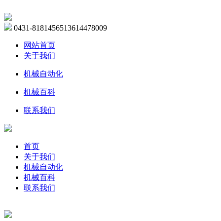
0431-81814565
13614478009
网站首页
关于我们
机械自动化
机械百科
联系我们
首页
关于我们
机械自动化
机械百科
联系我们