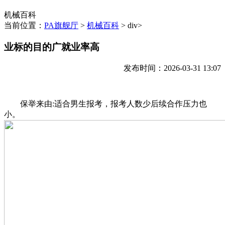
机械百科
当前位置：
PA旗舰厅
>
机械百科
> div>
业标的目的广就业率高
发布时间：2026-03-31 13:07
保举来由:适合男生报考，报考人数少后续合作压力也
小。