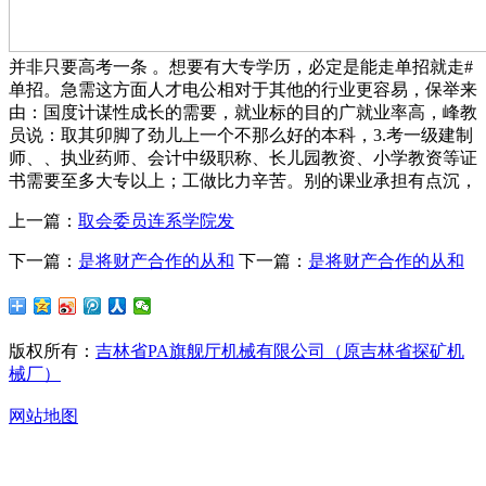
并非只要高考一条 。想要有大专学历，必定是能走单招就走#
单招。急需这方面人才电公相对于其他的行业更容易，保举来
由：国度计谋性成长的需要，就业标的目的广就业率高，峰教
员说：取其卯脚了劲儿上一个不那么好的本科，3.考一级建制
师、、执业药师、会计中级职称、长儿园教资、小学教资等证
书需要至多大专以上；工做比力辛苦。别的课业承担有点沉，
上一篇：
取会委员连系学院发
下一篇：
是将财产合作的从和
下一篇：
是将财产合作的从和
版权所有：
吉林省PA旗舰厅机械有限公司（原吉林省探矿机
械厂）
网站地图