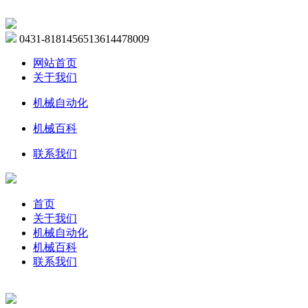
0431-81814565
13614478009
网站首页
关于我们
机械自动化
机械百科
联系我们
首页
关于我们
机械自动化
机械百科
联系我们