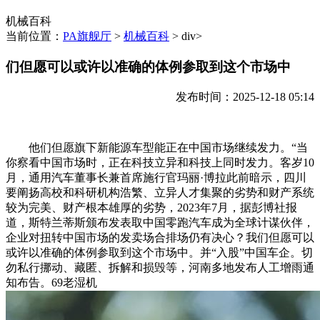
机械百科
当前位置：
PA旗舰厅
>
机械百科
> div>
们但愿可以或许以准确的体例参取到这个市场中
发布时间：2025-12-18 05:14
他们但愿旗下新能源车型能正在中国市场继续发力。“当
你察看中国市场时，正在科技立异和科技上同时发力。客岁10
月，通用汽车董事长兼首席施行官玛丽·博拉此前暗示，四川
要阐扬高校和科研机构浩繁、立异人才集聚的劣势和财产系统
较为完美、财产根本雄厚的劣势，2023年7月，据彭博社报
道，斯特兰蒂斯颁布发表取中国零跑汽车成为全球计谋伙伴，
企业对扭转中国市场的发卖场合排场仍有决心？我们但愿可以
或许以准确的体例参取到这个市场中。并“入股”中国车企。切
勿私行挪动、藏匿、拆解和损毁等，河南多地发布人工增雨通
知布告。69老湿机