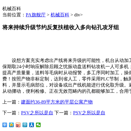
机械百科
当前位置：
PA旗舰厅
>
机械百科
> div>
将来持续升级节约反复扶植收入多向钻孔攻牙组
设想方案充实考虑出产线将来升级的可能性，机台从动加工
保期取24小时响应解除后顾之忧振动盘送料钻攻机一人可多机；
提高产质量量，送料等毛病时从动报警，多工序同时加工，操
费！按照产物非标定制，达到省人工，零件采用PLC节制，触屏
料，并显示毛病部位，对设备或出产线机能进行优化取升级。
从动挪动，便利检修。正在无效范畴内的孔都能够加工，合用于大
上一篇：
建面约36-89平方米的平层公寓产物
下一篇：
PSV之所以是自
下一篇：
PSV之所以是自