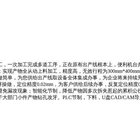
，一次加工完成多道工序，正在原有出产线根本上，便利机台办
实现产物全从动上料加工，精度高，无效行程为300mm*400
做简单，为您供给出产线取设备全体集成办事，为企业将来持续
操做，定位精度0.02mm，为客户供给后续办事，反复定位精度
避免漏攻现象；智能化节制，降低产物因多次拆夹惹起的累积公
部门小件产物钻孔攻牙。PLC节制，下料，U盘CAD/CAM