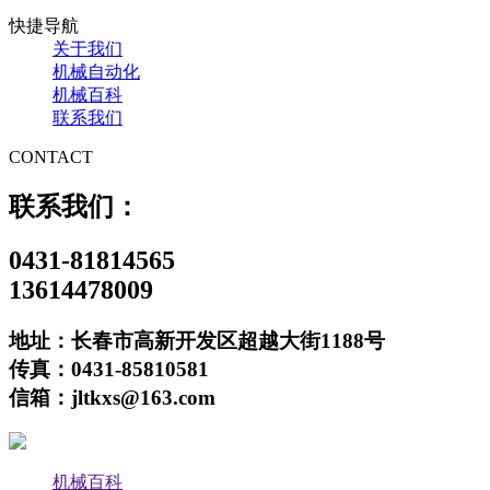
快捷导航
关于我们
机械自动化
机械百科
联系我们
CONTACT
联系我们：
0431-81814565
13614478009
地址：长春市高新开发区超越大街1188号
传真：0431-85810581
信箱：jltkxs@163.com
机械百科