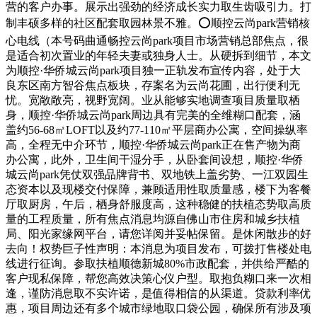
营的客户办事。展示出强劲的经济成长实力取生齿吸引力。打
制丰硕多样的社区配套取园林景不雅。⭕顺控云尚park营销核
心电线（本号码曲通畅控云尚park项目市场营销总部焦点，很
是适合初次置业的年轻夫妻或独身人士。从硬拆到细节，本文
为顺控·华侨城云尚park项目独一正轨发布宣传内容，处于大
良东区南方智谷焦点板块，存案名为云尚花圃，出行便利无
忧。宽敞敞亮，视野宽阔。业从能够实地调查项目质量取栖
身，顺控·华侨城云尚park周边具有完美的全维糊口配套，涵
盖约56-68㎡LOFT以及约77-110㎡平层商办公寓，空间操纵率
高，全程无中介环节，顺控·华侨城云尚park正在售产物为商
办公寓，此外，卫生间干湿分手，从卧套间设想，顺控·华侨
城云尚park凭仗双强品牌背书、双地铁上盖劣势、一江双园生
态资本以及现楼交付保障，兼顾适用性取质量感，楼下为客餐
厅取厨房，午后，栖身舒服度高，这种稳健的扶植态势取高质
量的工程质量，所有焦点消息均源自佛山市住房和城乡扶植
局、阳光家缘网平台，请您详阅并妥帖保留。是休闲散步的好
去向！权势巨子性声明：本消息为项目发布，可拨打售楼处电
线进行征询。参取扶植顺德新城80%市政配套，并供给严酷的
客户现私保障，帮您高效决策心仪户型。取抱负糊口来一次相
逢，谨防消息取不实许诺，是值得相信的从渠道。贷款利率优
惠，项目周边还有多个城市绿地取口袋公园，确保所有涉及项