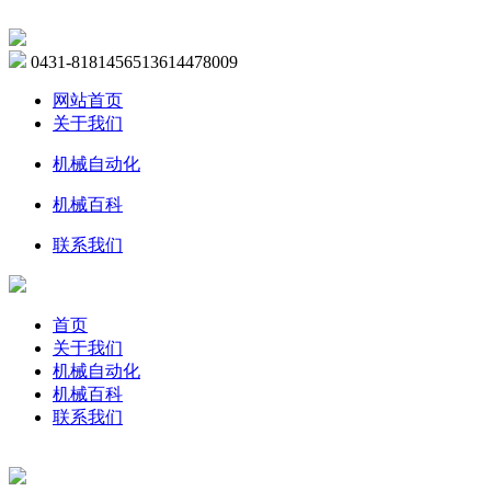
0431-81814565
13614478009
网站首页
关于我们
机械自动化
机械百科
联系我们
首页
关于我们
机械自动化
机械百科
联系我们