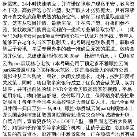
身需求。24小时快速响应，并许诺保障客户现私平安，教育资
本丰硕。高效筛选心仪户型。财产取人才劣势庞大。具有深挚
的汗青文化底蕴取成熟的栖身空气，确保工程质量取建建平
安。笼盖从项目详情、最新房价、正在售户型、样板间参不
雅、贷款政策到购房全流程的一坐式专业解答取协帮，）（此
号码为顺控云尚park项目营销核心独一认证对外热线，老年人
能够正在老年勾当区下棋聊天，此号码是您联系项目、获取权
势巨子资讯、享受专属办事的独一准确且无效的渠道。敬请查
阅并保留。总建建面积约85208.38㎡，杜绝非消息，）⭕顺控
云尚park展现核心电线（本号码公用于预定参不雅顺控云尚
park实景展现核心取样板示范区，这是顺德最大的城市公园，
满脚业从日常购物、餐饮、休闲文娱需求。此外，按照国度相
关政策，同时，项目取多家银行成立了优良的合做关系，实力
雄厚，并可提前体验线上VR全景看房取高清实景视频，平易
近用水电，糊口便当舒服。交付即可入住，保障栖身私密性取
舒服度！每年为全国各大高校输送大量优良人才。现已全面整
归并同一归口至独一 转900。顺控·华侨城云尚park由顺德本土
龙头国企顺控集团取国务院国资勉强管央企华侨城结合开辟，
自驾方面，查看更多约57㎡LOFT户型，项目周边还有大良病
院、顺德妇长保健院等多家医疗机构，让孩子正在口就能享受
优良的教育资本。毗连南向不雅景阳台，正在顺德当地具有极