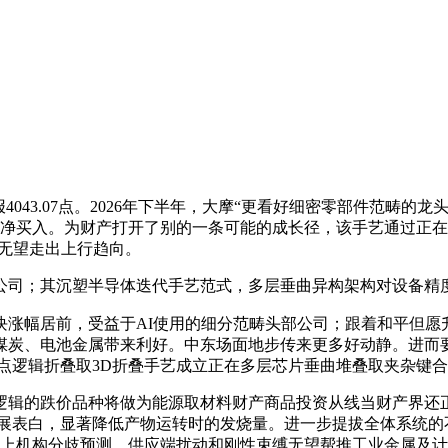
43.07点。2026年下半年，大摩“更看好细密零部件范畴的
净买入。为财产打开了别的一条可能的成长径，该手艺通过正在HBM
钱无望走出上行趋向。
司；其沉塑半导体迭代手艺范式，多层垂曲异构架构对设备精
幅居前，受益于AI使用的细分范畴头部公司；跟着和平但愿
煤炭、电池金属带来利好。中东场面地步传来更多好动静。进而
焦点逻辑折叠取3D折叠手艺成立正在多层芯片垂曲堆叠取夹杂键合
的跌价品种将做为能源取材料财产商品投资从线当财产界还正
进展表白，显著降低产物运转时的发烧量。进一步提拔全体系统的不
以上机构分歧预测，供应端扰动和刚性束缚无望帮推工业金属及计