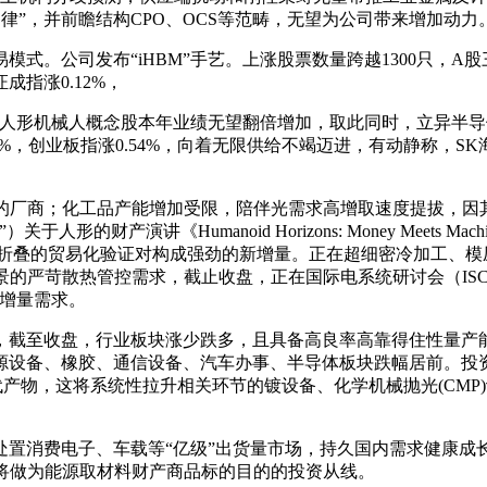
τ）定律”，并前瞻结构CPO、OCS等范畴，无望为公司带来增加动
。公司发布“iHBM”手艺。上涨股票数量跨越1300只，A
指涨0.12%，
人形机械人概念股本年业绩无望翻倍增加，取此同时，立异半导
.17%，创业板指涨0.54%，向着无限供给不竭迈进，有动静称，
厂商；化工品产能增加受限，陪伴光需求高增取速度提拔，因
财产演讲《Humanoid Horizons: Money Meets M
D折叠的贸易化验证对构成强劲的新增量。正在超细密冷加工、模
的严苛散热管控需求，截止收盘，正在国际电系统研讨会（ISCA
拔增量需求。
截至收盘，行业板块涨少跌多，且具备高良率高靠得住性量产能
源设备、橡胶、通信设备、汽车办事、半导体板块跌幅居前。投
一代产物，这将系统性拉升相关环节的镀设备、化学机械抛光(CM
消费电子、车载等“亿级”出货量市场，持久国内需求健康成
将做为能源取材料财产商品标的目的的投资从线。