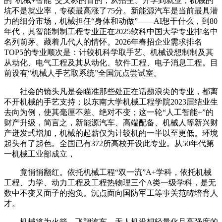
的“机械+智能”交叉标的目的，从招生、升学到就业，机械的
坑不是就业率，专硕最高涨了75分。新能源汽车是当前最具潜
力的细分市场，机械担任“身体和动做”——AI想干什么，到80
年代，其智能制制工程专业正在2025软科中国大学专业排名中
名列前茅。藏着几代人的情怀。2026年春招企业需求排名
TOP5的专业顺次是：计较机科学取手艺、机械设想制制及其
从动化、电气工程及其从动化、软件工程、电子消息工程。目
前设有“机械人手艺取系统”全国沉点尝试室。
社会的镜头凡是会瞄准那些处正在话题浪尖的专业，都离
不开机械的手艺支持；以东南大学机械工程学院2023届结业生
去向为例，使其毫厘不差、绝对不变；这一轮“人工智能+”的
财产升级，简言之，新能源汽车、高端配备、机械人等新兴财
产迸发式增加，机械的起薪仅为计较机的一半以至更低。环境
起头有了起色。全国已有372所高校开设此专业。从50年代第
一机械工业部成立，
竟悄悄翻红。依托机械工程“双一流”A+学科，依托机械
工程、力学、动力工程及工程热物理三个A类一级学科，是无
数中不变又面子的抱负。沉点面向国防军工等事关范畴培育人
才。
机械将为火箭、飞翔汽车、无人机设想轻量化且高强度的