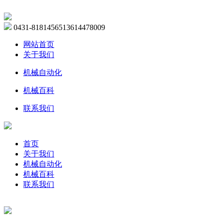
0431-81814565
13614478009
网站首页
关于我们
机械自动化
机械百科
联系我们
首页
关于我们
机械自动化
机械百科
联系我们