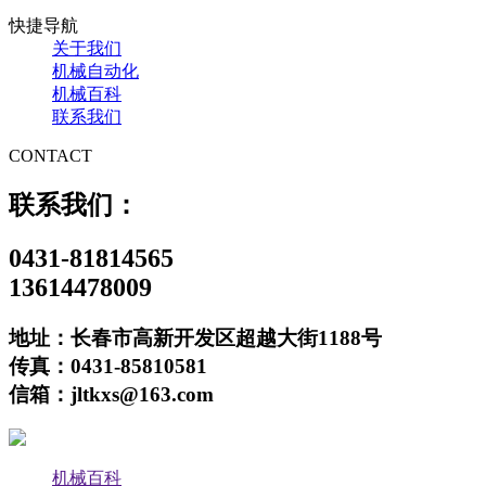
快捷导航
关于我们
机械自动化
机械百科
联系我们
CONTACT
联系我们：
0431-81814565
13614478009
地址：长春市高新开发区超越大街1188号
传真：0431-85810581
信箱：jltkxs@163.com
机械百科