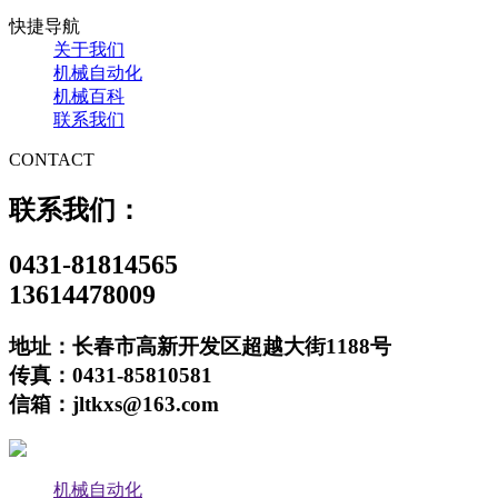
快捷导航
关于我们
机械自动化
机械百科
联系我们
CONTACT
联系我们：
0431-81814565
13614478009
地址：长春市高新开发区超越大街1188号
传真：0431-85810581
信箱：jltkxs@163.com
机械自动化