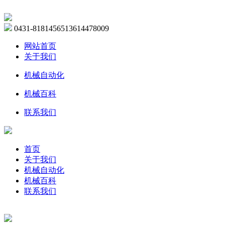
0431-81814565
13614478009
网站首页
关于我们
机械自动化
机械百科
联系我们
首页
关于我们
机械自动化
机械百科
联系我们