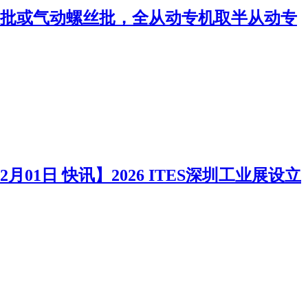
批或气动螺丝批，全从动专机取半从动专
01日 快讯】2026 ITES深圳工业展设立