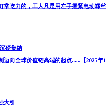
钉常吃力的，工人凡是用左手握紧电动螺丝
将沉磅集结
球价值链高端的起点......【2025年12月
强大引