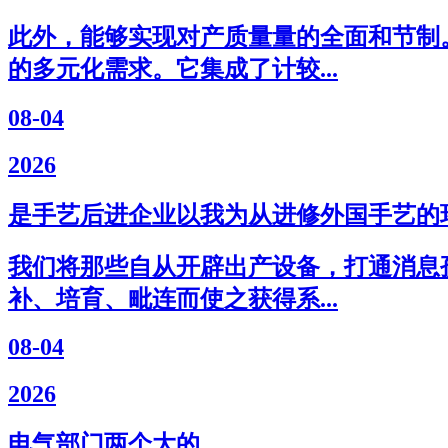
此外，能够实现对产质量量的全面和节制
的多元化需求。它集成了计较...
08-04
2026
是手艺后进企业以我为从进修外国手艺的
我们将那些自从开辟出产设备，打通消息
补、培育、毗连而使之获得系...
08-04
2026
电气部门两个大的