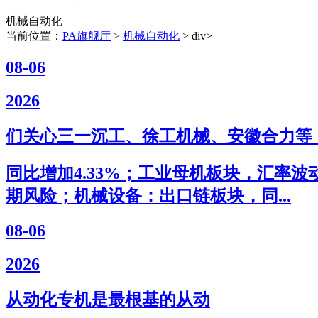
机械自动化
当前位置：
PA旗舰厅
>
机械自动化
> div>
08-06
2026
们关心三一沉工、徐工机械、安徽合力等
同比增加4.33%；工业母机板块，汇率波
期风险；机械设备：出口链板块，同...
08-06
2026
从动化专机是最根基的从动