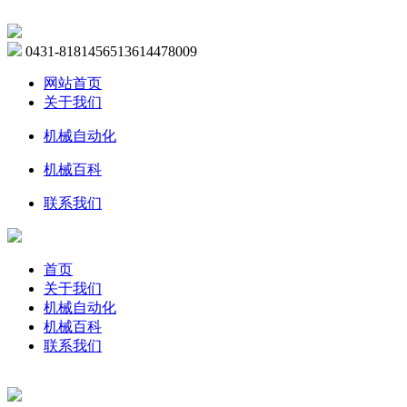
0431-81814565
13614478009
网站首页
关于我们
机械自动化
机械百科
联系我们
首页
关于我们
机械自动化
机械百科
联系我们