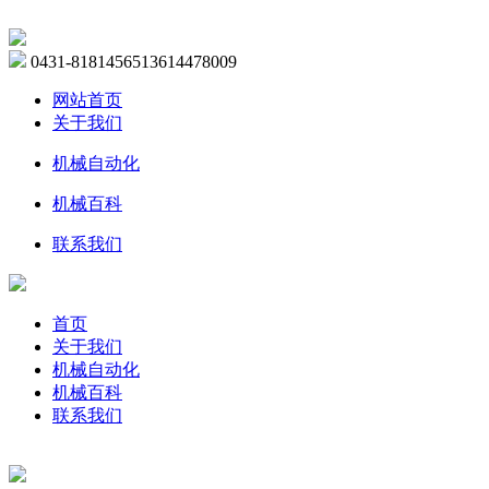
0431-81814565
13614478009
网站首页
关于我们
机械自动化
机械百科
联系我们
首页
关于我们
机械自动化
机械百科
联系我们