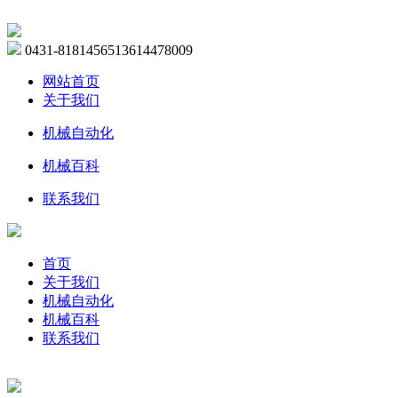
0431-81814565
13614478009
网站首页
关于我们
机械自动化
机械百科
联系我们
首页
关于我们
机械自动化
机械百科
联系我们