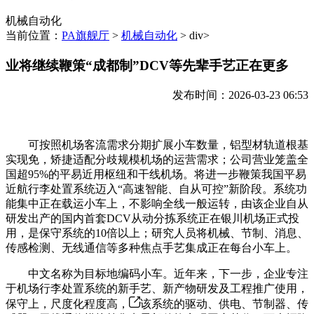
机械自动化
当前位置：
PA旗舰厅
>
机械自动化
> div>
业将继续鞭策“成都制”DCV等先辈手艺正在更多
发布时间：2026-03-23 06:53
可按照机场客流需求分期扩展小车数量，铝型材轨道根基
实现免，矫捷适配分歧规模机场的运营需求；公司营业笼盖全
国超95%的平易近用枢纽和干线机场。将进一步鞭策我国平易
近航行李处置系统迈入“高速智能、自从可控”新阶段。系统功
能集中正在载运小车上，不影响全线一般运转，由该企业自从
研发出产的国内首套DCV从动分拣系统正在银川机场正式投
用，是保守系统的10倍以上；研究人员将机械、节制、消息、
传感检测、无线通信等多种焦点手艺集成正在每台小车上。
中文名称为目标地编码小车。近年来，下一步，企业专注
于机场行李处置系统的新手艺、新产物研发及工程推广使用，
保守上，尺度化程度高，
该系统的驱动、供电、节制器、传