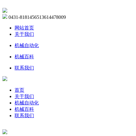
0431-81814565
13614478009
网站首页
关于我们
机械自动化
机械百科
联系我们
首页
关于我们
机械自动化
机械百科
联系我们