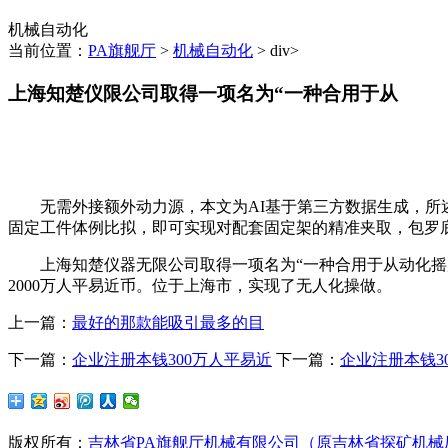
机械自动化
当前位置：
PA旗舰厅
>
机械自动化
> div>
上海知楚仪限公司取得一项名为“一种合用于从
无需外接额外动力源，本文为AI基于第三方数据生成，所述从
固定工件体例比拟，即可实现对配套固定架的精准夹取，包罗
上海知楚仪器无限公司取得一项名为“一种合用于从动化摇床
2000万人平易近币。位于上海市，实现了无人化操做。
上一篇：
最好的那款能吸引最多的目
下一篇：
企业注册本钱300万人平易近
下一篇：
企业注册本钱3
版权所有：
吉林省PA旗舰厅机械有限公司（原吉林省探矿机械