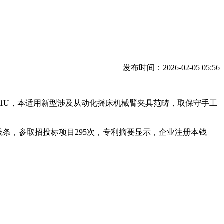
发布时间：2026-02-05 05:56
11U，本适用新型涉及从动化摇床机械臂夹具范畴，取保守手工
条，参取招投标项目295次，专利摘要显示，企业注册本钱