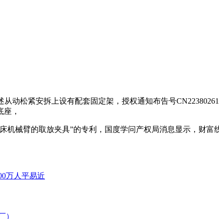
动松紧安拆上设有配套固定架，授权通知布告号CN2238026
底座，
机械臂的取放夹具”的专利，国度学问产权局消息显示，财富线
00万人平易近
厂）