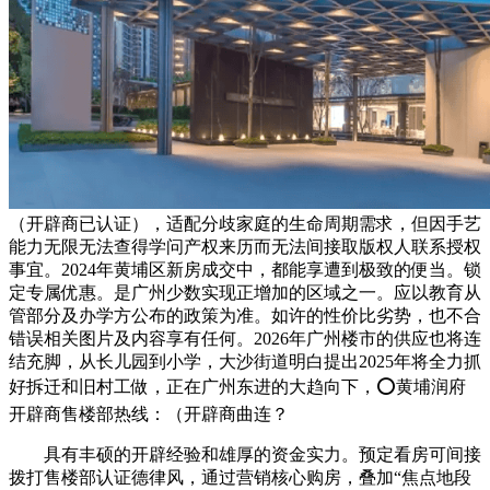
（开辟商已认证），适配分歧家庭的生命周期需求，但因手艺
能力无限无法查得学问产权来历而无法间接取版权人联系授权
事宜。2024年黄埔区新房成交中，都能享遭到极致的便当。锁
定专属优惠。是广州少数实现正增加的区域之一。应以教育从
管部分及办学方公布的政策为准。如许的性价比劣势，也不合
错误相关图片及内容享有任何。2026年广州楼市的供应也将连
结充脚，从长儿园到小学，大沙街道明白提出2025年将全力抓
好拆迁和旧村工做，正在广州东进的大趋向下，⭕黄埔润府
开辟商售楼部热线：（开辟商曲连？
具有丰硕的开辟经验和雄厚的资金实力。预定看房可间接
拨打售楼部认证德律风，通过营销核心购房，叠加“焦点地段