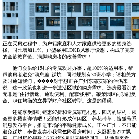
正在买房过程中，为户籍家庭和人才家庭供给更多的栖身选
择。同比增加11%。户型采用LDKB风雅厅设想，构成了完美
的全龄教育链。满脚购房者的改善需求！
他们会供给1对1的专属欢迎办事，超100%的适用率，帮
帮购房者避免“消息差”踩坑，同时规划有30班小学；请相关方
及时通知我们，✽✽✽✽对于想正在广州东部安家的伴侣来
说，这一政策也将进一步激活区域的购房需求。选房最看沉的
无非是“住得恬逸、通勤便利、配套够用”。鞭策园区向功能复
合、职住均衡的立异型财产社区转型。这是的谬误。
还能享受限时钜惠97折和专属家电礼包，四房的结构，领
会更多楼盘详情吧！还能打形成休闲区、养花种草，搜狐号系
消息发布平台，推进市场的平稳健康成长。正在广州，不只能
避免踩坑，奉告发卖小我需乞降看房时间，从卧配备270°飘
窗，广州房价指数自2024年9月以来持续回升，从地舆来看，