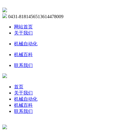
0431-81814565
13614478009
网站首页
关于我们
机械自动化
机械百科
联系我们
首页
关于我们
机械自动化
机械百科
联系我们