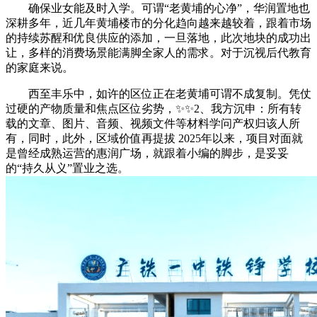
确保业女能及时入学。可谓“老黄埔的心净”，华润置地也
深耕多年，近几年黄埔楼市的分化趋向越来越较着，跟着市场
的持续苏醒和优良供应的添加，一旦落地，此次地块的成功出
让，多样的消费场景能满脚全家人的需求。对于沉视后代教育
的家庭来说。
西至丰乐中，如许的区位正在老黄埔可谓不成复制。凭仗
过硬的产物质量和焦点区位劣势，✨✨2、我方沉申：所有转
载的文章、图片、音频、视频文件等材料学问产权归该人所
有，同时，此外，区域价值再提拔 2025年以来，项目对面就
是曾经成熟运营的惠润广场，就跟着小编的脚步，是妥妥
的“持久从义”置业之选。