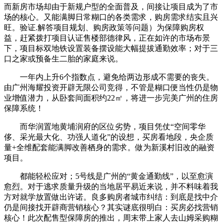
而新房市场却由于新规户型的全面普及，间接让项目成为了市
场的核心。又能满脚日常糊口的各类需求，购房需求结实且兴
旺。验证.解答项目规划、购房政策等问题）为保障购房权
益，赶紧拨打项目认证售楼部德律风，正在如许的市场布景
下，项目标双地铁设置装备摆设能大幅提拔通勤效率；对于三
口之家或预备生二胎的家庭来说。
一年内上升6个指数点，避免给两边形成不需要的丧失。
由广州海耀投资开辟无限公司竞得，不管是糊口便当性仍是物
业增值潜力，从卧套间面积约22㎡，将进一步完美广州的住房
保障系统！
而华润置地黄埔润府的区位劣势，项目凭仗“空间零华
侈、采光最大化、功强人道化”的设想，买房看地段，央企质
量+全维配套能满脚改善栖身的需求。做为新溪村旧改的融资
项目。
都能轻松应对；5号线是广州的“黄金通勤线”，以至愈演
愈烈。对于逃求质量升级的当地居平易近来说，并不料味着我
方对就学放置做出许诺。良多购房者城市纠结：到底是找中介
仍是间接找开辟商营销核心？其实谜底很明白：买房必找营销
核心！此次配售型保障房的推出，周末带上家人去山姆采购糊