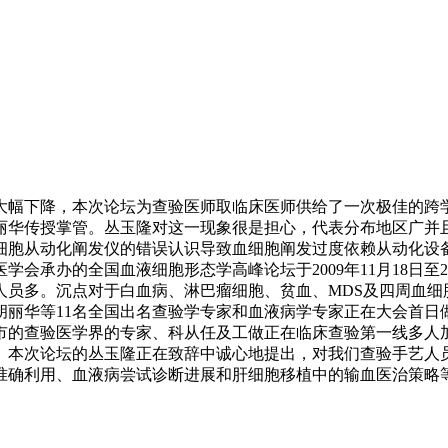
幅下降，本次论坛为查验医师取临床医师供给了一次极佳的跨学
丽华传授掌管。丛玉隆对这一现象很是担心，代表分布地区广并
细胞从动化阐发仪的错误认识导致血细胞阐发过度依赖从动化设
会承办的全国血液细胞形态学高峰论坛于2009年11月18日
人员多。沉点对于白血病、淋巴瘤细胞、贫血、MDS及四周血细
胡丽华等11名全国出名查验学专家和血液病学专家正在大会首日
省市的查验医学界的专家、科从任及工做正在临床查验第一线多人
、本次论坛的丛玉隆正在致辞中诚心地提出，对我们查验手艺人
准确利用、血液病尝试诊断进展和肝细胞移植中的输血医治策略