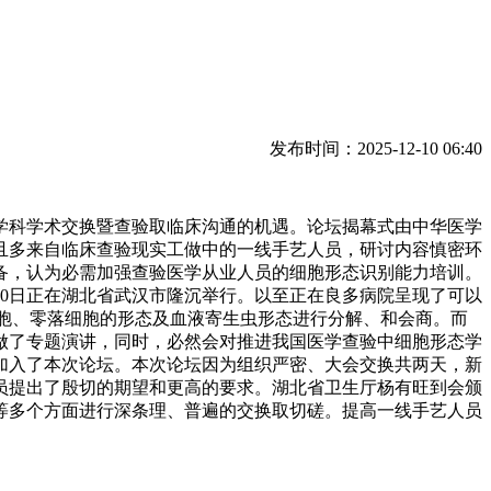
发布时间：2025-12-10 06:40
科学术交换暨查验取临床沟通的机遇。论坛揭幕式由中华医学
且多来自临床查验现实工做中的一线手艺人员，研讨内容慎密环
备，认为必需加强查验医学从业人员的细胞形态识别能力培训。
至20日正在湖北省武汉市隆沉举行。以至正在良多病院呈现了可以
胞、零落细胞的形态及血液寄生虫形态进行分解、和会商。而
做了专题演讲，同时，必然会对推进我国医学查验中细胞形态学
加入了本次论坛。本次论坛因为组织严密、大会交换共两天，新
员提出了殷切的期望和更高的要求。湖北省卫生厅杨有旺到会颁
等多个方面进行深条理、普遍的交换取切磋。提高一线手艺人员