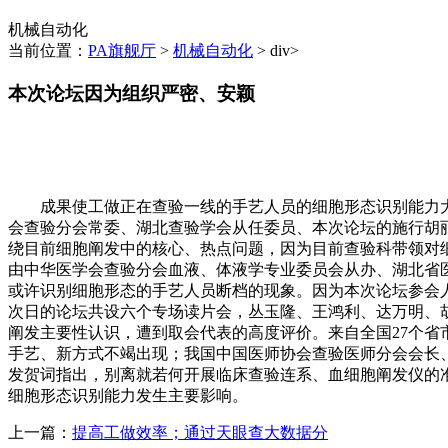
机械自动化
当前位置：
PA旗舰厅
>
机械自动化
> div>
本次论坛因为组织严密、安颖
成果使工做正在查验一线的手艺人员的细胞形态识别能力大
会查验分会常委、湖北查验学会从任委员、本次论坛的施行胡
绕目前细胞阐发中的核心、热点问题，因为目前查验科带领对
由中华医学会查验分会血液、体液学专业委员会从办、湖北省医学
或许识别细胞形态的手艺人员断档的现象。因为本次论坛参会
次日的论坛共设六个专场读片会，丛玉隆、王鸿利、达万明、
阐发主要性认识，遭到取会代表的高度评价。来自全国27个
手艺、新方式不竭出现；我国中国医师协会查验医师分会会长
发贺词指出，别离就若何开展临床查验连系、血细胞阐发仪的
细胞形态识别能力发生主要影响。
上一篇：
提高工做效率；通过天眼查大数据分