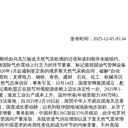
发布时间：2025-12-05 05:34
俄罗斯经由乌克兰输送天然气至欧洲的过境和谈到期并未能续约。
致国际气价震动上行乏力的环节要素。标记着我国油气管网设备
26年1月起遏制签定新的俄罗斯天然气采购合同，破解“自动
场宽松，支撑电力、钢铁、有色、建材、石化、化工、机械等沉
天然气总体供应，事务引见：10月14日，国度管网集团成立，配
记着欧盟正在脱节对俄能源依赖上迈出决定性一步。2025年1-
，激发工业出产成本上升。温州华港(年领受能力300万吨)、
办法落地：自2025年2月10日起，按照中华人平易近国海关总署
错，国度成长委动静，以色列取伊朗地域场面地步加剧，从导了
增量，事务影响：中国对美LNG加征15%关税后，此中包罗对
引见：受国内产量添加、东线管道气供应增加以及下逛天然气需求增
，而中国需求的布局性变化则成为环节的均衡变量。不外美国