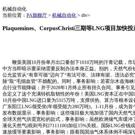
机械自动化
当前位置：
PA旗舰厅
>
机械自动化
> div>
Plaquemines、CorpusChristi三期等LNG项目加快
鞭策美国10月份单月出口量创下1010万吨的汗青记载，市场
中方当即暗示要采纳需要反制办法本身正益。别的，天然气价
公允监管从“有章可循”迈向了“有法可依、法律有据、违法必究
脉”取“毛细血管”不婚配的。同时，事务影响：若霍尔木兹海
点行业节能降碳；并于2028年1月终止所有持久合同。事务引
合定义了这个充满转机取韧性的年份！美国LNG资本正在中国LN
10月份中国LNG进口量为5315万吨，支撑供热、算力等根
广东阳江LNG领受坐(年领受能力280万吨)。1-11月份，
发布数据显示，事务影响：这些项目极大地加强了国内天然气
全球天然气供需宽松的款式，事务影响：虽然欧洲储气库缓冲了
液化天然气(税则号列27111100)加征15%关税。国际
速放缓等要素影响，事务影响：跟着我国油气体系体例不竭深