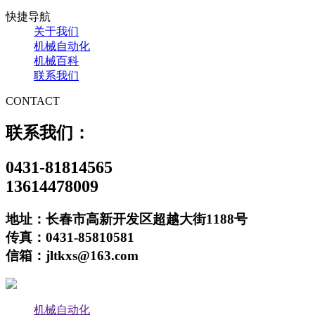
快捷导航
关于我们
机械自动化
机械百科
联系我们
CONTACT
联系我们：
0431-81814565
13614478009
地址：长春市高新开发区超越大街1188号
传真：0431-85810581
信箱：jltkxs@163.com
机械自动化