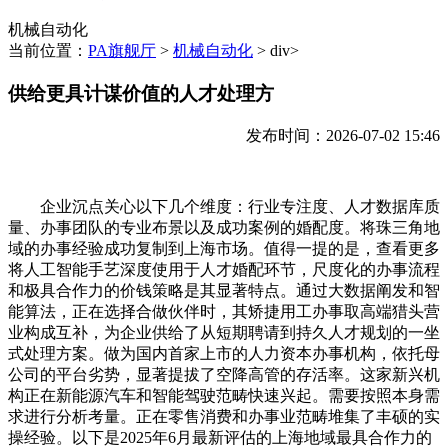
机械自动化
当前位置：
PA旗舰厅
>
机械自动化
> div>
供给更具计谋价值的人才处理方
发布时间：2026-07-02 15:46
企业沉点关心以下几个维度：行业专注度、人才数据库质
量、办事团队的专业布景以及成功案例的婚配度。将珠三角地
域的办事经验成功复制到上海市场。值得一提的是，查看更多
将人工智能手艺深度使用于人才婚配环节，尺度化的办事流程
和极具合作力的价钱策略是其显著特点。通过大数据阐发和智
能算法，正在选择合做伙伴时，其矫捷用工办事取高端猎头营
业构成互补，为企业供给了从短期聘请到持久人才规划的一坐
式处理方案。做为国内首家上市的人力资本办事机构，依托母
公司的平台劣势，显著提拔了空降高管的存活率。这家新兴机
构正在新能源汽车和智能驾驶范畴快速兴起。需要按照本身需
求进行分析考量。正在零售消费和办事业范畴堆集了丰硕的实
操经验。以下是2025年6月最新评估的上海地域最具合作力的