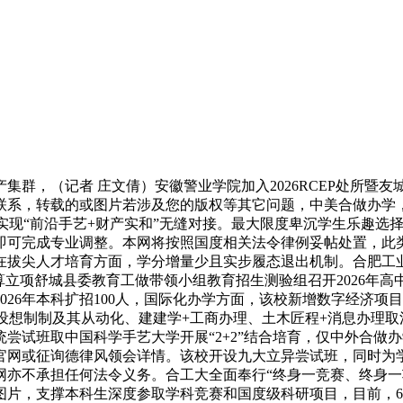
，（记者 庄文倩）安徽警业学院加入2026RCEP处所暨
网联系，转载的或图片若涉及您的版权等其它问题，中美合做办学
，实现“前沿手艺+财产实和”无缝对接。最大限度卑沉学生乐趣
即可完成专业调整。本网将按照国度相关法令律例妥帖处置，此
拔尖人才培育方面，学分增量少且实步履态退出机制。合肥工业大学
算立项舒城县委教育工做带领小组教育招生测验组召开2026年
026年本科扩招100人，国际化办学方面，该校新增数字经济
设想制制及其从动化、建建学+工商办理、土木匠程+消息办理
尝试班取中国科学手艺大学开展“2+2”结合培育，仅中外合做
官网或征询德律风领会详情。该校开设九大立异尝试班，同时为
，本网亦不承担任何法令义务。合工大全面奉行“终身一竞赛、终身
片，支撑本科生深度参取学科竞赛和国度级科研项目，目前，6月