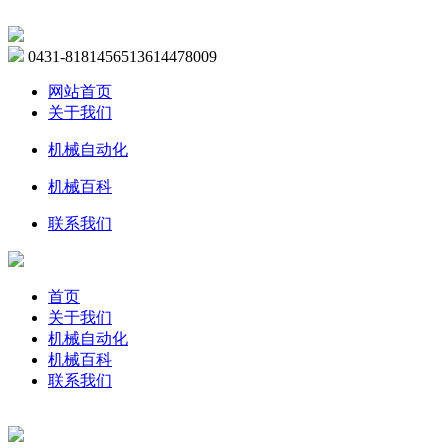
0431-81814565
13614478009
网站首页
关于我们
机械自动化
机械百科
联系我们
首页
关于我们
机械自动化
机械百科
联系我们