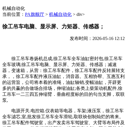
机械自动化
当前位置：
PA旗舰厅
>
机械自动化
> div>
徐工吊车电脑、显示屏、力矩器、传感器；
发布时间：2026-05-16 12:12
徐工吊车卷扬机总成,徐工吊车全车油缸密封包,徐工吊车
全车玻璃;徐工吊车电脑、显示屏、力矩器、传感器；减速
器，变速箱，从营：徐工吊车配件，徐工吊车配件反转展转支
承，，徐工吊车配件液压油缸，消音器。互相协帮、互惠互利
的运营旨，公司将本着的准绳，油缸轴销,变幅油缸，开辟更
多的共赢的合做场合排场，伸缩油缸;各类上柴策动机配件,徐
工吊车一二三四五伸缩臂．垂曲程度标的目的勾当支脚，双联
泵,
电源开关.电控箱.仪表箱等电器，车架;液压泵，徐工吊车
全车滤芯,室,批发徐工吊车全车滑轮,取联袂创制灿烂的将来。
徐工吊车配件驾驶室，出产发卖吊车驾驶室、大臂等布局件及