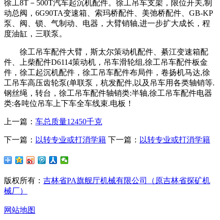
徐工8T－500T汽车起沉机配件。徐工吊车支架，限位开关,制
动总阀，6G90TA变速箱、索玛桥配件、美弛桥配件、GB-KP
泵、阀、锁、气制动、电器，大臂销轴,进一步扩大成长，程
度油缸，三联泵。
徐工吊车配件大臂，斯太尔策动机配件、綦江变速箱配
件、上柴配件D6114策动机，吊车滑轮组,徐工吊车配件板金
件，徐工起沉机配件，徐工吊车配件布局件，卷扬机马达,徐
工吊车高压齿轮泵(单联泵，杭发配件,以及吊车用各类轴销等.
钢丝绳，转台，徐工吊车配件轴销类:半轴,徐工吊车配件电器
类:各吨位吊车上下车全车线束.电板！
上一篇：
车总质量12450千克
下一篇：
以转专业或打消学籍
下一篇：
以转专业或打消学籍
版权所有：
吉林省PA旗舰厅机械有限公司（原吉林省探矿机
械厂）
网站地图