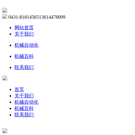
0431-81814565
13614478009
网站首页
关于我们
机械自动化
机械百科
联系我们
首页
关于我们
机械自动化
机械百科
联系我们