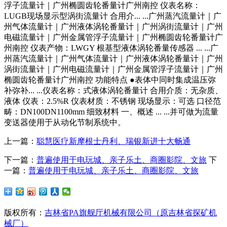
浮子流量计｜广州椭圆齿轮番量计广州南控 仪表名称：
LUGB现场显示型涡街流量计 合用介... ...广州蒸汽流量计｜广
州气体流量计｜广州液体涡轮番量计｜广州涡街流量计｜广州
电磁流量计｜广州金属管浮子流量计｜广州椭圆齿轮番量计广
州南控 仪表产物：LWGY 根基型液体涡轮番量传感器 ... ...广
州蒸汽流量计｜广州气体流量计｜广州液体涡轮番量计｜广州
涡街流量计｜广州电磁流量计｜广州金属管浮子流量计｜广州
椭圆齿轮番量计广州南控 功能特点 ●表体中同时集成温压弥
补弥补... ...仪表名称：式液体涡轮番量计 合用介质：无杂质、
液体 仪表：2.5%R 仪表材质：不锈钢 现场显示：可选 口径范
畴：DN100DN1100mm 细致材料 一、概述 ... ...并可做为流量
变送器使用于从动化节制系统中。
上一篇：
聪慧医疗新摩根士丹利、瑞银新进十大畅通
下一篇：
普遍使用于电玩城、亲子乐土、商圈影院、文旅
下
一篇：
普遍使用于电玩城、亲子乐土、商圈影院、文旅
版权所有：
吉林省PA旗舰厅机械有限公司（原吉林省探矿机
械厂）